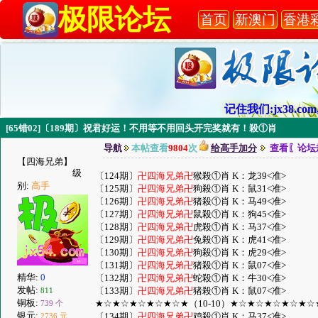
极限论坛
首页
新澳门
香港
记住我们:jx38.com,
[65错02]〔189期〕祝君好运！不用等不用回头开完奖就有！殺①肖
导航
本帖查看
9804
次
给高手加分
查看〖论坛
【四海兄弟】
级
〔124期〕
卍四海兄弟卍
猴殺①肖 K：龙39<准>
别:
高手
〔125期〕
卍四海兄弟卍
狗殺①肖 K：鼠31<准>
〔126期〕
卍四海兄弟卍
猪殺①肖 K：马49<准>
〔127期〕
卍四海兄弟卍
鼠殺①肖 K：狗45<准>
〔128期〕
卍四海兄弟卍
虎殺①肖 K：马37<准>
〔129期〕
卍四海兄弟卍
兔殺①肖 K：虎41<准>
〔130期〕
卍四海兄弟卍
狗殺①肖 K：虎29<准>
〔131期〕
卍四海兄弟卍
猪殺①肖 K：鼠07<准>
精华:
0
〔132期〕
卍四海兄弟卍
蛇殺①肖 K：牛30<准>
发帖:
〔133期〕
卍四海兄弟卍
猪殺①肖 K：鼠07<准>
811
铜板:
★☆★☆★☆★☆★☆★（10-10）★☆★☆★☆★☆★☆
739 个
银元:
〔134期〕
卍四海兄弟卍
鸡殺①肖 K：马37<准>
2736 元