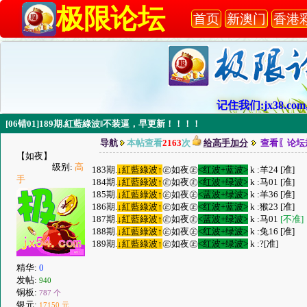
极限论坛
首页
新澳门
香港
记住我们:jx38.com,
[06错01]189期.紅藍綠波‖不装逼，早更新！！！！
导航
本帖查看
2163
次
给高手加分
查看〖论坛
【如夜】
级别:
高
183期.
↓紅藍綠波↑
㊣如夜㊣
<红波+蓝波>
k :羊24 [准]
手
184期.
↓紅藍綠波↑
㊣如夜㊣
<红波+绿波>
k :马01 [准]
185期.
↓紅藍綠波↑
㊣如夜㊣
<蓝波+绿波>
k :羊36 [准]
186期.
↓紅藍綠波↑
㊣如夜㊣
<红波+蓝波>
k :猴23 [准]
187期.
↓紅藍綠波↑
㊣如夜㊣
<蓝波+绿波>
k :马01
[不准]
188期.
↓紅藍綠波↑
㊣如夜㊣
<红波+绿波>
k :兔16 [准]
189期.
↓紅藍綠波↑
㊣如夜㊣
<红波+绿波>
k :?[准]
精华:
0
发帖:
940
铜板:
787 个
银元:
17150 元