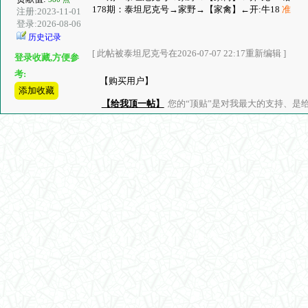
178期：泰坦尼克号→家野→【家禽】←开:牛18
准
注册:2023-11-01
登录:2026-08-06
历史记录
[ 此帖被泰坦尼克号在2026-07-07 22:17重新编辑 ]
登录收藏,方便参
考:
【购买用户】
添加收藏
【给我顶一帖】
您的“顶贴”是对我最大的支持、是给了我