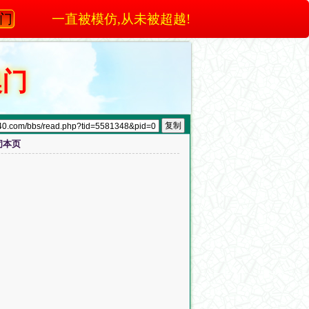
澳门
一直被模仿,从未被超越!
澳门
闭本页