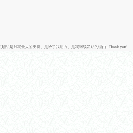
顶贴”是对我最大的支持、是给了我动力、是我继续发贴的理由...Thank you!