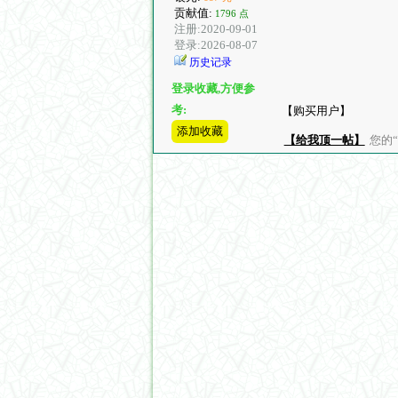
贡献值:
1796 点
注册:2020-09-01
登录:2026-08-07
历史记录
登录收藏,方便参
考:
【购买用户】
添加收藏
【给我顶一帖】
您的“