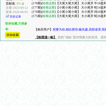
(178期)[
哈根达斯
]【大尾大尾大尾】 大小尾开 牛18盈
贡献值:
571 点
(177期)[
哈根达斯
]【小尾小尾小尾】 大小尾开 蛇14盈
注册:2023-09-12
(176期)[
哈根达斯
]【小尾小尾小尾】 大小尾开 鸡10盈
登录:2026-08-05
(175期)[
哈根达斯
]【大尾大尾大尾】 大小尾开 蛇26盈
历史记录
登录收藏,方便参
考:
【购买用户】
想要为你,相比那些,榆先森,高阳老茶,我
添加收藏
【给我顶一帖】
您的“顶贴”是对我最大的支持、是给了我