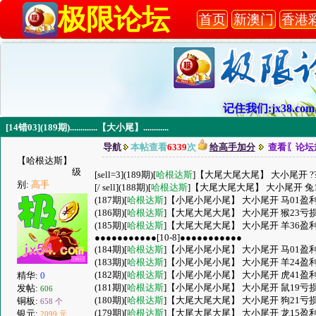
极限论坛
首页
新澳门
香港
记住我们:jx38.com,
[14错03](189期).............【大小尾】............
导航
本帖查看
6339
次
给高手加分
查看〖论坛
【哈根达斯】
级
[sell=3](189期)[
哈根达斯
]【大尾大尾大尾】 大小尾开 ?
别:
高手
[/ sell](188期)[
哈根达斯
]【大尾大尾大尾】 大小尾开 兔
(187期)[
哈根达斯
]【小尾小尾小尾】 大小尾开 马01盈
(186期)[
哈根达斯
]【大尾大尾大尾】 大小尾开 猴23亏
(185期)[
哈根达斯
]【大尾大尾大尾】 大小尾开 羊36盈
●●●●●●●●●●●[10-8]●●●●●●●●●●●
(184期)[
哈根达斯
]【小尾小尾小尾】 大小尾开 马01盈
(183期)[
哈根达斯
]【小尾小尾小尾】 大小尾开 羊24盈
(182期)[
哈根达斯
]【小尾小尾小尾】 大小尾开 虎41盈
精华:
0
(181期)[
哈根达斯
]【小尾小尾小尾】 大小尾开 鼠19亏
发帖:
606
(180期)[
哈根达斯
]【大尾大尾大尾】 大小尾开 狗21亏
铜板:
658 个
(179期)[
哈根达斯
]【大尾大尾大尾】 大小尾开 龙15盈
银元:
2099 元