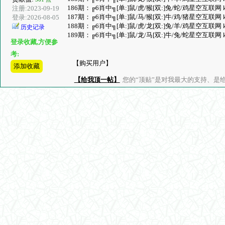
186期：╔6肖中╗[单:]鼠/虎/猴[双:]兔/蛇/鸡星空互联网 k 
注册:2023-09-19
187期：╔6肖中╗[单:]鼠/马/猴[双:]牛/鸡/猪星空互联网 k 
登录:2026-08-05
188期：╔6肖中╗[单:]鼠/虎/龙[双:]兔/羊/鸡星空互联网 k 
历史记录
189期：╔6肖中╗[单:]鼠/龙/马[双:]牛/兔/蛇星空互联网 k :
登录收藏,方便参
考:
【购买用户】
添加收藏
【给我顶一帖】
您的“顶贴”是对我最大的支持、是给了我