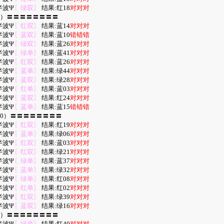
半波Ψ
〖绿双〗
结果:红18
对对对
8）〓〓〓〓〓〓〓〓
半波Ψ
〖红双〗
结果:蓝14
对对对
半波Ψ
〖蓝双〗
结果:蓝10
错错错
半波Ψ
〖绿双〗
结果:蓝26
对对对
半波Ψ
〖绿单〗
结果:蓝41
对对对
半波Ψ
〖红双〗
结果:蓝26
对对对
半波Ψ
〖蓝单〗
结果:绿44
对对对
半波Ψ
〖蓝双〗
结果:绿28
对对对
半波Ψ
〖红单〗
结果:蓝03
对对对
半波Ψ
〖蓝双〗
结果:红24
对对对
半波Ψ
〖蓝单〗
结果:蓝15
错错错
10）〓〓〓〓〓〓〓〓
半波Ψ
〖红双〗
结果:红19
对对对
半波Ψ
〖蓝单〗
结果:绿06
对对对
半波Ψ
〖红双〗
结果:蓝03
对对对
半波Ψ
〖红双〗
结果:绿21
对对对
半波Ψ
〖绿单〗
结果:蓝37
对对对
半波Ψ
〖蓝单〗
结果:绿32
对对对
半波Ψ
〖绿单〗
结果:红08
对对对
半波Ψ
〖红单〗
结果:红02
对对对
半波Ψ
〖红双〗
结果:绿39
对对对
半波Ψ
〖蓝双〗
结果:绿16
对对对
9）〓〓〓〓〓〓〓〓
半波Ψ
〖绿单〗
结果:红40
对对对