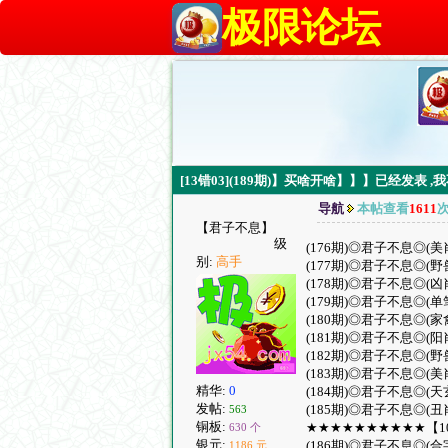
极限论坛
[13错03](189期)】买啥开啥】】】已经发
导航
本帖查看
1611
【君子不息】
级
(176期)◎君子不息◎(美
别:
高手
(177期)◎君子不息◎(野
(178期)◎君子不息◎(凶
(179期)◎君子不息◎(单
(180期)◎君子不息◎(家
(181期)◎君子不息◎(阳
(182期)◎君子不息◎(野
(183期)◎君子不息◎(美
精华:
0
(184期)◎君子不息◎(天
发帖:
(185期)◎君子不息◎(丑
563
铜板:
★★★★★★★★★★【1
630 个
银元:
(186期)◎君子不息◎(合
1186 元