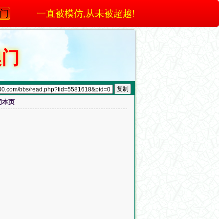
澳门
一直被模仿,从未被超越!
澳门
闭本页