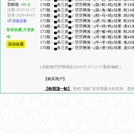
贡献值:
178期：▄杀三肖▄↙茫茫网海↘(鼠+蛇+鸡) 结果 :牛18
568 点
注册:2023-11-17
177期：▄杀三肖▄↙茫茫网海↘(鼠+兔+猴) 结果 :蛇14
登录:2026-08-03
176期：▄杀三肖▄↙茫茫网海↘(蛇+马+鸡) 结果 :鸡10
175期：▄杀三肖▄↙茫茫网海↘(虎+马+猴) 结果 :蛇26
历史记录
174期：▄杀三肖▄↙茫茫网海↘(牛+鸡+狗) 结果 :虎41
登录收藏,方便参
173期：▄杀三肖▄↙茫茫网海↘(虎+猴+狗) 结果 :蛇26
172期：▄杀三肖▄↙茫茫网海↘(羊+猴+猪) 结果 :猪44
考:
171期：▄杀三肖▄↙茫茫网海↘(牛+羊+鸡) 结果 :兔28
添加收藏
170期：▄杀三肖▄↙茫茫网海↘(鼠+虎+鸡) 结果 :龙03
[ 此帖被茫茫网海在2026-07-07 22:37重新编辑 ]
【购买用户】
【给我顶一帖】
您的“顶贴”是对我最大的支持、是给了我