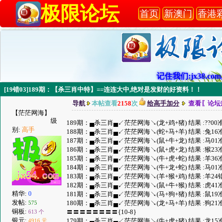
极限论坛
首页
新澳门
香港
记住我们:jx38.com,
[19错03]189期：【杀三肖中特】==连连大中,绝对是发财的好资料！！
导航
本帖查看
2158
次
给高手加分
查看〖论坛
【茫茫网海】
级
189期：▄杀三肖▄↙茫茫网海↘(龙+鸡+猪) 结果 :??00
别:
高手
188期：▄杀三肖▄↙茫茫网海↘(蛇+马+羊) 结果 :兔16
187期：▄杀三肖▄↙茫茫网海↘(鼠+牛+龙) 结果 :马01
186期：▄杀三肖▄↙茫茫网海↘(鼠+虎+龙) 结果 :猴23
185期：▄杀三肖▄↙茫茫网海↘(牛+虎+蛇) 结果 :羊36
184期：▄杀三肖▄↙茫茫网海↘(牛+龙+蛇) 结果 :马01
183期：▄杀三肖▄↙茫茫网海↘(羊+猴+鸡) 结果 :羊24
182期：▄杀三肖▄↙茫茫网海↘(鼠+牛+猴) 结果 :虎41
精华:
0
181期：▄杀三肖▄↙茫茫网海↘(马+狗+猪) 结果 :鼠19
发帖:
180期：▄杀三肖▄↙茫茫网海↘(龙+马+羊) 结果 :狗21
575
铜板:
〓〓〓〓〓〓〓〓{10-8}
613 个
银元:
179期：▄杀三肖▄↙茫茫网海↘(牛+虎+猪) 结果 :龙15
4916 元