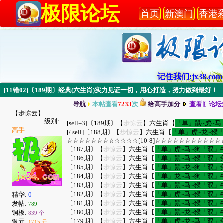
极限论坛
首页
新澳门
香港
记住我们:jx38.com,
[11错02]〔189期〕经典(六生肖)实力见证一切，用心打造，努力做到最好！
导航
本帖查看
7233
次
给高手加分
查看〖论坛
【步惊云】
级别:
[sell=3]〔189期〕【
步惊云
】六生肖【
「单」鼠~虎~马
高手
[/ sell]〔188期〕【
步惊云
】六生肖【
「单」虎~龙~猴
☆☆☆☆☆☆☆☆☆☆☆☆[10-8]☆☆☆☆☆☆☆☆☆☆☆
〔187期〕【
步惊云
】六生肖【
「单」虎~马~狗「双」
〔186期〕【
步惊云
】六生肖【
「单」鼠~马~猴「双」
〔185期〕【
步惊云
】六生肖【
「单」鼠~龙~狗「双」
〔184期〕【
步惊云
】六生肖【
「单」龙~马~狗「双」
〔183期〕【
步惊云
】六生肖【
「单」鼠~马~猴「双」
〔182期〕【
步惊云
】六生肖【
「单」虎~马~猴「双」
精华:
0
〔181期〕【
步惊云
】六生肖【
「单」鼠~马~猴「双」
发帖:
789
〔180期〕【
步惊云
】六生肖【
「单」鼠~龙~猴「双」
铜板:
839 个
〔179期〕【
步惊云
】六生肖【
「单」虎~龙~马「双」
银元:
1715 元