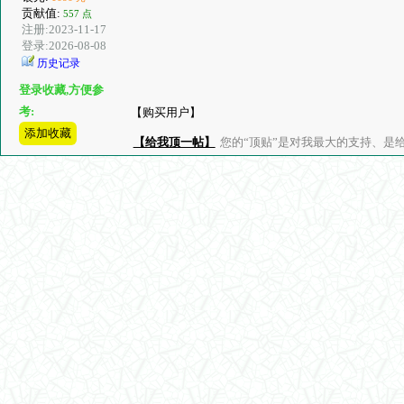
贡献值:
557 点
注册:2023-11-17
登录:2026-08-08
历史记录
登录收藏,方便参
考:
【购买用户】
添加收藏
【给我顶一帖】
您的“顶贴”是对我最大的支持、是给了我