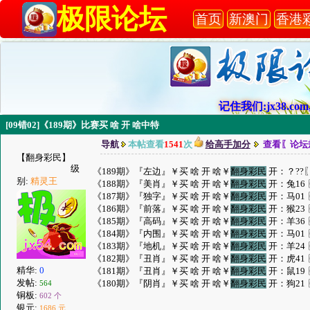
极限论坛
首页
新澳门
香港
记住我们:jx38.com,
[09错02]《189期》比赛买 啥 开 啥中特
导航
本帖查看
1541
次
给高手加分
查看〖论坛
【翻身彩民】
级
《189期》『左边』￥买 啥 开 啥￥
翻身彩民
开：？??
别:
精灵王
《188期》『美肖』￥买 啥 开 啥￥
翻身彩民
开：兔16
《187期》『独字』￥买 啥 开 啥￥
翻身彩民
开：马01
《186期》『前落』￥买 啥 开 啥￥
翻身彩民
开：猴23
《185期》『高码』￥买 啥 开 啥￥
翻身彩民
开：羊36
《184期》『内围』￥买 啥 开 啥￥
翻身彩民
开：马01
《183期》『地机』￥买 啥 开 啥￥
翻身彩民
开：羊24
《182期》『丑肖』￥买 啥 开 啥￥
翻身彩民
开：虎41
精华:
0
《181期》『丑肖』￥买 啥 开 啥￥
翻身彩民
开：鼠19
发帖:
《180期》『阴肖』￥买 啥 开 啥￥
翻身彩民
开：狗21
564
铜板:
602 个
银元:
1686 元