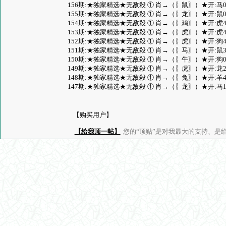
156期:★独家精选★无敌殺 ① 肖→（〖鼠〗）★开:马
155期:★独家精选★无敌殺 ① 肖→（〖龙〗）★开:鼠
154期:★独家精选★无敌殺 ① 肖→（〖鸡〗）★开:虎
153期:★独家精选★无敌殺 ① 肖→（〖虎〗）★开:虎
152期:★独家精选★无敌殺 ① 肖→（〖虎〗）★开:狗
151期:★独家精选★无敌殺 ① 肖→（〖马〗）★开:鼠
150期:★独家精选★无敌殺 ① 肖→（〖牛〗）★开:狗
149期:★独家精选★无敌殺 ① 肖→（〖虎〗）★开:龙
148期:★独家精选★无敌殺 ① 肖→（〖兔〗）★开:羊
147期:★独家精选★无敌殺 ① 肖→（〖龙〗）★开:马
【购买用户】
【给我顶一帖】
您的“顶贴”是对我最大的支持、是给了我