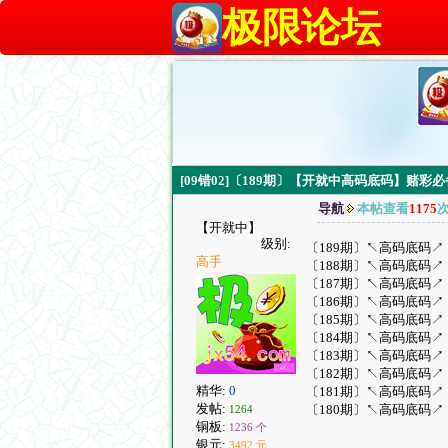
极限论坛
[09错02]〔189期〕【开就中高码底码】赌
导航
本帖查看
1175
【开就中】
级别:
〔189期〕↖高码底码↗├
高手
〔188期〕↖高码底码↗├
〔187期〕↖高码底码↗├
〔186期〕↖高码底码↗
〔185期〕↖高码底码↗
〔184期〕↖高码底码↗
〔183期〕↖高码底码↗
〔182期〕↖高码底码↗
精华:
0
〔181期〕↖高码底码↗
发帖:
〔180期〕↖高码底码↗
1264
铜板:
1236 个
银元:
3492 元