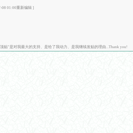
08 01:00重新编辑 ]
顶贴”是对我最大的支持、是给了我动力、是我继续发贴的理由...Thank you!