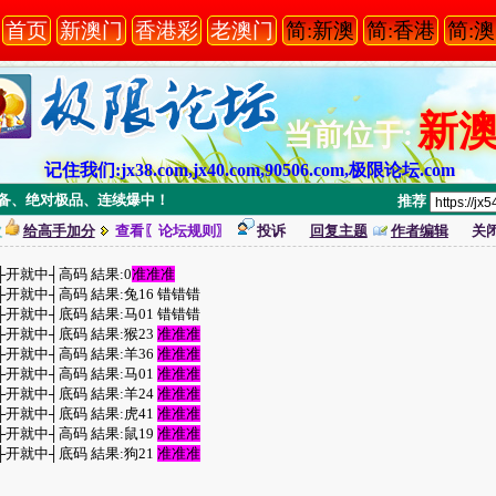
首页
新澳门
香港彩
老澳门
简:新澳
简:香港
简:
新
当前位于:
记住我们:jx38.com,jx40.com,90506.com,极限论坛.com
彩必备、绝对极品、连续爆中！
推荐
次
给高手加分
查看〖论坛规则〗
投诉
回复主题
作者编辑
关
开就中┤高码 結果:0
准准准
开就中┤高码 結果:兔16 错错错
开就中┤底码 結果:马01 错错错
├开就中┤底码 結果:猴23
准准准
├开就中┤高码 結果:羊36
准准准
├开就中┤高码 結果:马01
准准准
├开就中┤底码 結果:羊24
准准准
├开就中┤底码 結果:虎41
准准准
├开就中┤高码 結果:鼠19
准准准
├开就中┤底码 結果:狗21
准准准