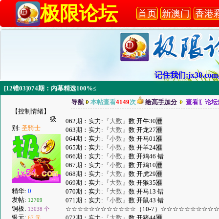
极限论坛
首页
新澳门
香港
记住我们:jx38.com,
[12错03]074期：内幕精选100%≤
导航
本帖查看
4149
次
给高手加分
查看〖论坛
【控制情绪】
级
062期：实力:
『大数』
数 开牛30
准
别:
圣骑士
063期：实力:
『大数』
数 开龙27
准
064期：实力:
『小数』
数 开马01
准
065期：实力:
『小数』
数 开羊24
准
066期：实力:
『小数』
数 开鸡46 错
067期：实力:
『小数』
数 开鸡10
准
068期：实力:
『大数』
数 开虎29
准
069期：实力:
『大数』
数 开猴35
准
精华:
0
070期：实力:
『大数』
数 开马13 错
发帖:
071期：实力:
『小数』
数 开鼠43 错
12709
铜板:
☆☆☆☆☆☆☆☆☆☆☆☆（10-7）☆☆☆☆☆☆☆☆☆
13038 个
银元:
072期：实力:
『大数』
数 开猪44
准
67 元