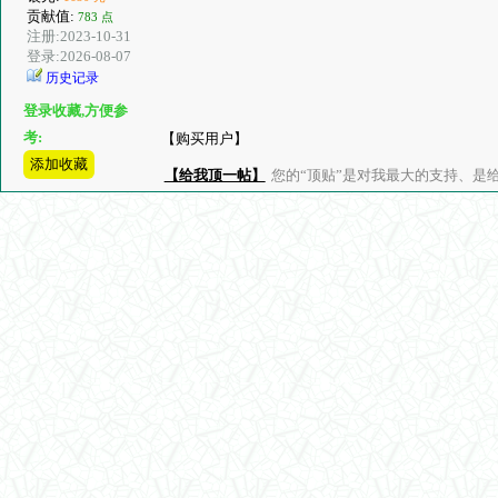
贡献值:
783 点
注册:2023-10-31
登录:2026-08-07
历史记录
登录收藏,方便参
考:
【购买用户】
添加收藏
【给我顶一帖】
您的“顶贴”是对我最大的支持、是给了我