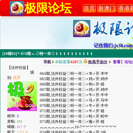
极限论坛
首页
新澳门
香港
记住我们:jx38.com,
[10错03]﹄074期﹃.◇特一肖◇﹩﹩﹩﹩﹩﹩﹩﹩﹩﹩
导航
本帖查看
4207
次
给高手加分
查看〖论坛
【法外狂徒】
级
064期;法外狂徒◇特一肖◇♂羊♂开:羊中
别:
高手
065期;法外狂徒◇特一肖◇♂鸡♂开:鸡中
066期;法外狂徒◇特一肖◇♂狗♂开:错
067期;法外狂徒◇特一肖◇♂鸡♂开:鸡中
068期;法外狂徒◇特一肖◇♂牛♂开:牛中
069期;法外狂徒◇特一肖◇♂马♂开:马中
070期;法外狂徒◇特一肖◇♂牛♂开:牛中
071期;法外狂徒◇特一肖◇♂牛♂开:错
精华:
0
072期;法外狂徒◇特一肖◇♂蛇♂开:蛇中
发帖:
073期;法外狂徒◇特一肖◇♂猴♂开:错
431
铜板:
︽︽︽︽︽︽︽︽︽10-7︾︾︾︾︾︾︾︾︾
617 个
银元:
074期;法外狂徒◇特一肖◇♂兔♂开:?中
1523 元