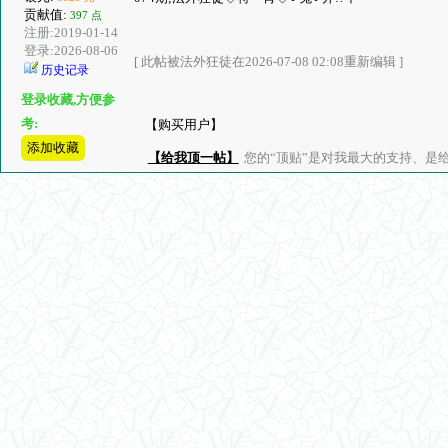
贡献值:
397 点
注册:2019-01-14
登录:2026-08-06
[ 此帖被法外狂徒在2026-07-08 02:08重新编辑 ]
历史记录
登录收藏,方便参
考:
【购买用户】
添加收藏
【给我顶一帖】
您的“顶贴”是对我最大的支持、是给了我