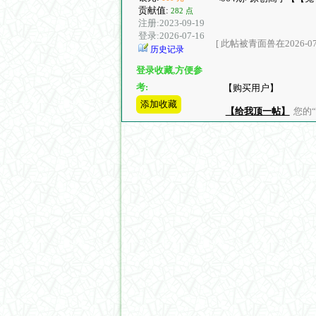
贡献值:
282 点
注册:2023-09-19
登录:2026-07-16
[ 此帖被青面兽在2026-07-
历史记录
登录收藏,方便参
考:
【购买用户】
添加收藏
【给我顶一帖】
您的“