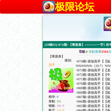
极限论坛
[10错03]<074期>【青面兽】=======一字5 
导航
本帖查看
4564
【青面兽】
级别:
<074期>原创高手【【鼠 
高手
%%%%%%（10-7）%
<073期>原创高手【【龙 
<072期>原创高手【【牛 
<071期>原创高手【【鼠 
<070期>原创高手【【鼠 
<069期>原创高手【【鼠 
<068期>原创高手【【鼠 
精华:
0
<067期>原创高手【【鼠 
发帖:
<066期>原创高手【【虎 
291
铜板:
<065期>原创高手【【龙 
336 个
银元:
<064期>原创高手【【兔 
110 元