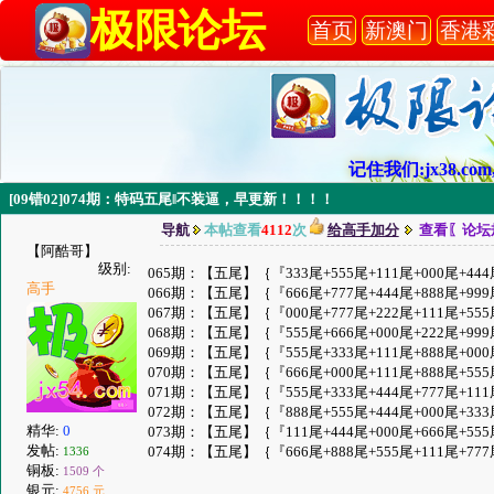
极限论坛
首页
新澳门
香港
记住我们:jx38.com,
[09错02]074期：特码五尾‖不装逼，早更新！！！！
导航
本帖查看
4112
次
给高手加分
查看〖论坛
【阿酷哥】
级别:
065期：【五尾】｛『333尾+555尾+111尾+000尾+44
高手
066期：【五尾】｛『666尾+777尾+444尾+888尾+99
067期：【五尾】｛『000尾+777尾+222尾+111尾+55
068期：【五尾】｛『555尾+666尾+000尾+222尾+99
069期：【五尾】｛『555尾+333尾+111尾+888尾+00
070期：【五尾】｛『666尾+000尾+111尾+888尾+55
071期：【五尾】｛『555尾+333尾+444尾+777尾+11
072期：【五尾】｛『888尾+555尾+444尾+000尾+33
精华:
0
073期：【五尾】｛『111尾+444尾+000尾+666尾+55
发帖:
074期：【五尾】｛『666尾+888尾+555尾+111尾+77
1336
铜板:
1509 个
银元:
4756 元