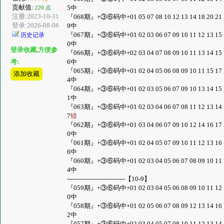
贡献值:
5中
220 点
注册:2023-10-31
『068期』+③⑥码中+01 05 07 08 10 12 13 14 18 20 21 22 24
登录:2026-08-06
9中
『067期』+③⑥码中+01 02 03 06 07 09 10 11 12 13 15 16 17
历史记录
0中
登录收藏,方便参
『066期』+③⑥码中+02 03 04 07 08 09 10 11 13 14 15 17 19
6中
考:
『065期』+③⑥码中+01 02 04 05 06 08 09 10 11 15 17 18 19
添加收藏
4中
『064期』+③⑥码中+01 02 03 05 06 07 09 10 13 14 15 17 18
1中
『063期』+③⑥码中+01 02 03 04 06 07 08 11 12 13 14 15 16
7
错
『062期』+③⑥码中+01 03 04 06 07 09 10 12 14 16 17 18 20
0中
『061期』+③⑥码中+01 02 04 05 07 09 10 11 12 13 16 18 19
6中
『060期』+③⑥码中+01 02 03 04 05 06 07 08 09 10 11 12 14
4中
-----------------------------【10-9】
『059期』+③⑥码中+01 02 03 04 05 06 08 09 10 11 12 13 15
0中
『058期』+③⑥码中+01 02 05 06 07 08 09 12 13 14 16 17 18
2中
『057期』+③⑥码中+02 03 04 05 07 08 10 11 12 13 14 15 16