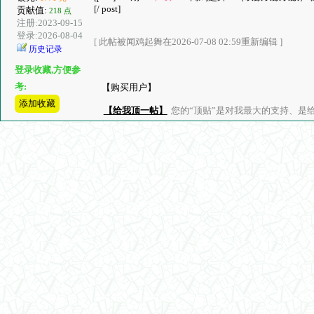
[/ post]
贡献值:
218 点
注册:2023-09-15
登录:2026-08-04
[ 此帖被闻鸡起舞在2026-07-08 02:59重新编辑 ]
历史记录
登录收藏,方便参
考:
【购买用户】
添加收藏
【给我顶一帖】
您的“顶贴”是对我最大的支持、是给了我