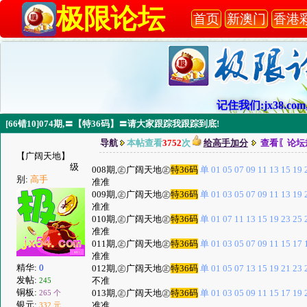
极限论坛
首页
新澳门
香港
记住我们:jx38.com,
[66错10]074期,〓【特36码】〓请大家跟踪我跟踪到底!
导航
本帖查看
3752
次
给高手加分
查看〖论坛
【广阔天地】
级
008期,㊣广阔天地㊣
特36码
单 01 05 07 09 11 13 15 19 2
别:
高手
准准
009期,㊣广阔天地㊣
特36码
单 01 03 05 07 09 11 13 19 2
准准
010期,㊣广阔天地㊣
特36码
单 01 07 11 13 15 19 23 25 2
准准
011期,㊣广阔天地㊣
特36码
单 01 03 05 07 09 11 15 17 1
准准
精华:
0
012期,㊣广阔天地㊣
特36码
单 01 05 07 13 15 19 21 23 2
发帖:
不准
245
铜板:
013期,㊣广阔天地㊣
特36码
单 01 03 05 09 11 15 17 19 2
265 个
银元:
准准
332 元