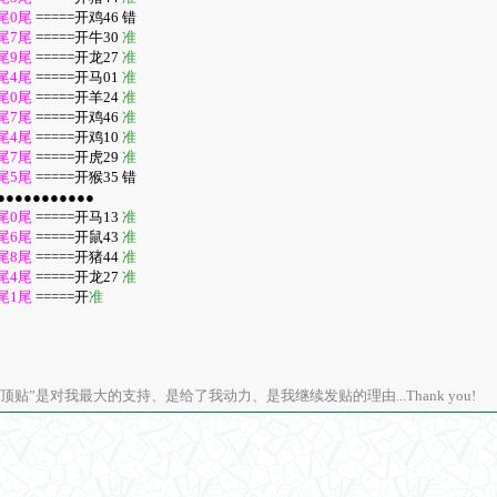
尾0尾
=====开鸡46 错
尾7尾
=====开牛30
准
尾9尾
=====开龙27
准
尾4尾
=====开马01
准
尾0尾
=====开羊24
准
尾7尾
=====开鸡46
准
尾4尾
=====开鸡10
准
尾7尾
=====开虎29
准
尾5尾
=====开猴35 错
●●●●●●●●●●●
尾0尾
=====开马13
准
尾6尾
=====开鼠43
准
尾8尾
=====开猪44
准
尾4尾
=====开龙27
准
尾1尾
=====开
准
顶贴”是对我最大的支持、是给了我动力、是我继续发贴的理由...Thank you!