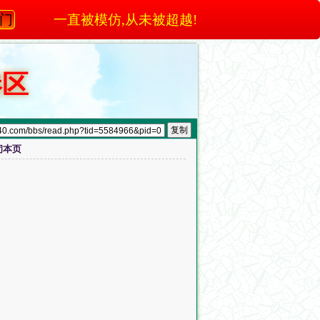
澳门
一直被模仿,从未被超越!
港区
闭本页