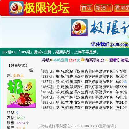
极限论坛
首页
新澳门
香港
记住我们:jx38.com,
[07错01]『189期』复试5 生肖，期期实战，上岸不再是梦。
导航
本帖查看
1252
次
给高手加分
查看〖论坛
【好事财源】
级
『189期』牛,马,蛇,猪,狗5 生肖Ψ好事财源Ψ K : ？??准
别:
圣骑士
『188期』猴,兔,狗,虎,马5 生肖Ψ好事财源Ψ K : 兔16准
『187期』猪,鼠,蛇,狗,鸡5 生肖Ψ好事财源Ψ K : 马01
错
『186期』龙,鸡,猴,鼠,猪5 生肖Ψ好事财源Ψ K : 猴23准
『185期』羊,鸡,猴,猪,马5 生肖Ψ好事财源Ψ K : 羊36准
『184期』马,鸡,羊,狗,猴5 生肖Ψ好事财源Ψ K : 马01准
『183期』猪,鼠,羊,牛,龙5 生肖Ψ好事财源Ψ K : 羊24准
『182期』龙,虎,蛇,猴,羊5 生肖Ψ好事财源Ψ K : 虎41准
精华:
0
发帖:
12207
铜板:
12234 个
[ 此帖被好事财源在2026-07-08 03:33重新编辑 ]
银元:
270 元