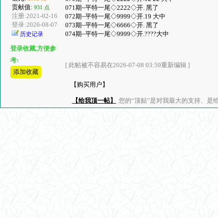
贡献值:
071期~平特一尾◇2222◇开. 黑了
931 点
注册:2021-02-16
072期~平特一尾◇9999◇开.19 大中
登录:2026-08-07
073期~平特一尾◇6666◇开. 黑了
074期~平特一尾◇9999◇开.????大中
历史记录
登录收藏,方便参
考:
[ 此帖被不容易在2026-07-08 03:59重新编辑 ]
添加收藏
【购买用户】
【给我顶一帖】
您的“顶贴”是对我最大的支持、是给了我