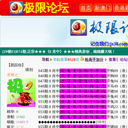
极限论坛
首页
新澳门
香港
记住我们:jx38.com,
[29错03]074期:正宗★★★《8 肖中》★★★精典原创，稳稳赚大钱！
导航
本帖查看
8520
次
给高手加分
查看〖论坛
【跟踪你】
级别:
045期:8 肖中
{蛇+兔+龙+鼠+狗+牛+羊+鸡}
开狗09（准
圣骑士
046期:8 肖中
{马+羊+虎+鼠+狗+兔+牛+猴}
开狗09（准
047期:8 肖中
{虎+马+狗+猪+兔+牛+鼠+羊}
开兔04（准
048期:8 肖中
{马+猪+兔+鸡+羊+狗+龙+虎}
开马49（准
049期:8 肖中
{羊+马+狗+牛+鼠+兔+虎+鸡}
开猪08（错
050期:8 肖中
{兔+鸡+虎+牛+羊+马+蛇+猴}
开兔40（准
051期:8 肖中
{虎+龙+兔+鸡+狗+牛+马+猪}
开兔28（准
052期:8 肖中
{猪+龙+狗+牛+鼠+鸡+羊+猴}
开鸡22（准
精华:
0
053期:8 肖中
{狗+马+鸡+龙+兔+蛇+羊+鼠}
开鼠19（准
发帖:
054期:8 肖中
{蛇+兔+猪+龙+虎+马+鼠+牛}
开兔16（准
11562
铜板:
◆◆◆◆◆◆◆◆◆◆◆◆◆◆◆◆◆◆◆◆{10-9}
11683 个
055期:8 肖中
{狗+马+虎+鸡+兔+猪+鼠+羊}
开猪08（准
银元:
57 元