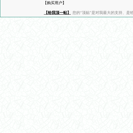
【购买用户】
【给我顶一帖】
您的“顶贴”是对我最大的支持、是给了我