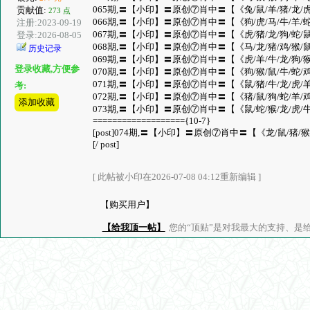
065期,〓【小印】〓原创⑦肖中〓【《兔/鼠/羊/猪/龙/虎
贡献值:
273 点
066期,〓【小印】〓原创⑦肖中〓【《狗/虎/马/牛/羊/蛇
注册:2023-09-19
067期,〓【小印】〓原创⑦肖中〓【《虎/猪/龙/狗/蛇/鼠
登录:2026-08-05
068期,〓【小印】〓原创⑦肖中〓【《马/龙/猪/鸡/猴/鼠
历史记录
069期,〓【小印】〓原创⑦肖中〓【《虎/羊/牛/龙/狗/猴
登录收藏,方便参
070期,〓【小印】〓原创⑦肖中〓【《狗/猴/鼠/牛/蛇/鸡
071期,〓【小印】〓原创⑦肖中〓【《鼠/猪/牛/龙/虎/羊
考:
072期,〓【小印】〓原创⑦肖中〓【《猪/鼠/狗/蛇/羊/鸡
添加收藏
073期,〓【小印】〓原创⑦肖中〓【《鼠/蛇/猴/龙/虎/牛
==================={10-7}
[post]074期,〓【小印】〓原创⑦肖中〓【《龙/鼠/猪/猴/
[/ post]
[ 此帖被小印在2026-07-08 04:12重新编辑 ]
【购买用户】
【给我顶一帖】
您的“顶贴”是对我最大的支持、是给了我