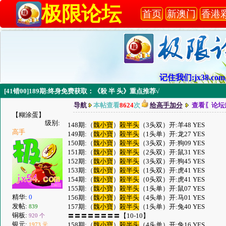
极限论坛
首页
新澳门
香港
记住我们:jx38.com,
[41错00]189期:终身免费获取：《殺 半 头》重点推荐√
导航
本帖查看
8624
次
给高手加分
查看〖论坛
【糊涂蛋】
级别:
148期:（
魏小寶
）
殺半头
（3头双）开:羊48 YES
高手
149期:（
魏小寶
）
殺半头
（1头单）开:龙27 YES
150期:（
魏小寶
）
殺半头
（3头双）开:狗09 YES
151期:（
魏小寶
）
殺半头
（2头双）开:鼠31 YES
152期:（
魏小寶
）
殺半头
（3头双）开:狗45 YES
153期:（
魏小寶
）
殺半头
（1头双）开:虎41 YES
154期:（
魏小寶
）
殺半头
（0头双）开:虎41 YES
155期:（
魏小寶
）
殺半头
（1头单）开:鼠07 YES
精华:
0
156期:（
魏小寶
）
殺半头
（4头单）开:马01 YES
发帖:
157期:（
魏小寶
）
殺半头
（1头单）开:兔40 YES
839
铜板:
〓〓〓〓〓〓〓〓【10-10】
920 个
银元:
158期:（
魏小寶
）
殺半头
（4头单）开:兔16 YES
1973 元