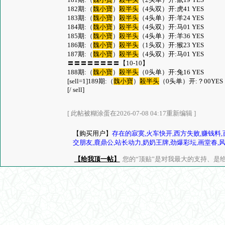
182期:（
魏小寶
）
殺半头
（4头双）开:虎41 YES
183期:（
魏小寶
）
殺半头
（4头单）开:羊24 YES
184期:（
魏小寶
）
殺半头
（4头双）开:马01 YES
185期:（
魏小寶
）
殺半头
（4头单）开:羊36 YES
186期:（
魏小寶
）
殺半头
（1头双）开:猴23 YES
187期:（
魏小寶
）
殺半头
（4头双）开:马01 YES
〓〓〓〓〓〓〓〓【10-10】
188期:（
魏小寶
）
殺半头
（0头单）开:兔16 YES
[sell=1]189期:（
魏小寶
）
殺半头
（0头单）开:？00YES
[/ sell]
[ 此帖被糊涂蛋在2026-07-08 04:17重新编辑 ]
【购买用户】
存在的寂寞,火车快开,西方失败,赚钱料,
交朋友,鹿鼎公,站长动力,奶奶王牌,劲爆彩坛,画堂春,风格
【给我顶一帖】
您的“顶贴”是对我最大的支持、是给了我