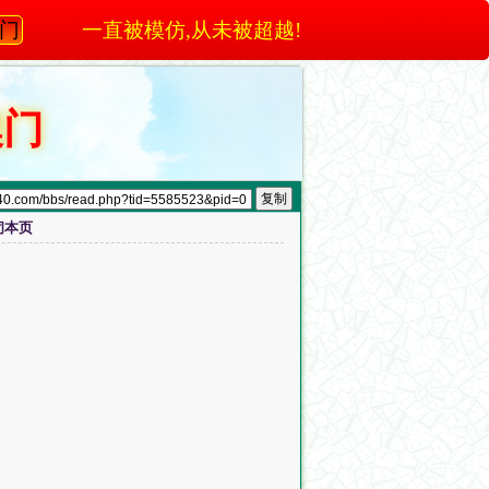
澳门
一直被模仿,从未被超越!
澳门
闭本页