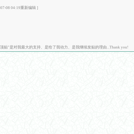
7-08 04:19重新编辑 ]
顶贴”是对我最大的支持、是给了我动力、是我继续发贴的理由...Thank you!