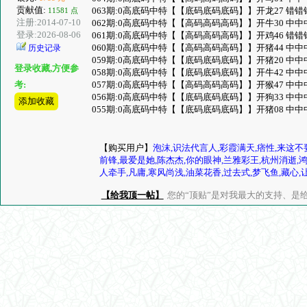
贡献值:
063期:0高底码中特【【底码底码底码】】开龙27 错错
11581 点
注册:2014-07-10
062期:0高底码中特【【高码高码高码】】开牛30 中中
登录:2026-08-06
061期:0高底码中特【【高码高码高码】】开鸡46 错错
060期:0高底码中特【【高码高码高码】】开猪44 中中
历史记录
059期:0高底码中特【【底码底码底码】】开猪20 中中
登录收藏,方便参
058期:0高底码中特【【底码底码底码】】开牛42 中中
057期:0高底码中特【【高码高码高码】】开猴47 中中
考:
056期:0高底码中特【【底码底码底码】】开狗33 中中
添加收藏
055期:0高底码中特【【底码底码底码】】开猪08 中中
【购买用户】
泡沫,识法代言人,彩霞满天,痞性,来这不
前锋,最爱是她,陈杰杰,你的眼神,兰雅彩王,杭州消逝,
人牵手,凡庸,寒风尚浅,油菜花香,过去式,梦飞鱼,藏心
【给我顶一帖】
您的“顶贴”是对我最大的支持、是给了我