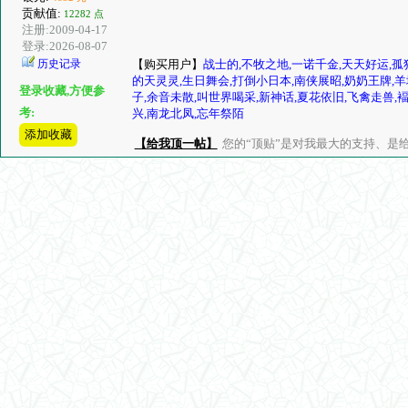
贡献值:
12282 点
注册:2009-04-17
登录:2026-08-07
历史记录
【购买用户】
战士的,不牧之地,一诺千金,天天好运,孤
的天灵灵,生日舞会,打倒小日本,南侠展昭,奶奶王牌,羊
登录收藏,方便参
子,余音未散,叫世界喝采,新神话,夏花依旧,飞禽走兽,褔
考:
兴,南龙北凤,忘年祭陌
添加收藏
【给我顶一帖】
您的“顶贴”是对我最大的支持、是给了我