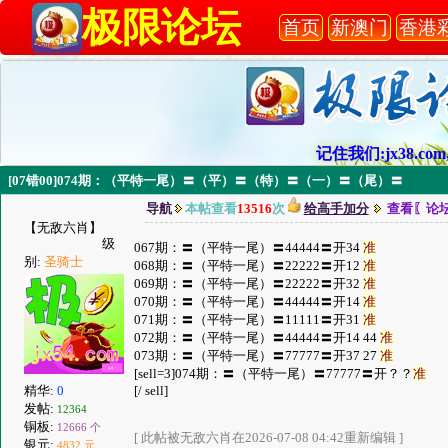
极限论坛
首页
新澳门
香港
记住我们:jx38.com,
[07错00]074期：（平特一尾）〓（平）〓（特）〓（一）〓（尾）〓
导航
本帖查看
13516
次
给高手加分
查看〖论
【无敌六肖】
级
067期：〓（平特一尾）〓44444〓开34
准
别:
圣骑士
068期：〓（平特一尾）〓22222〓开12
准
069期：〓（平特一尾）〓22222〓开32
准
070期：〓（平特一尾）〓44444〓开14
准
071期：〓（平特一尾）〓11111〓开31
准
072期：〓（平特一尾）〓44444〓开14 44
准
073期：〓（平特一尾）〓77777〓开37 27
准
[sell=3]074期：〓（平特一尾）〓77777〓开？？
准
精华:
0
[/ sell]
发帖:
12364
铜板:
12666 个
[ 此帖被无敌六肖在2026-07-08 04:42重新编辑 ]
银元:
4832 元