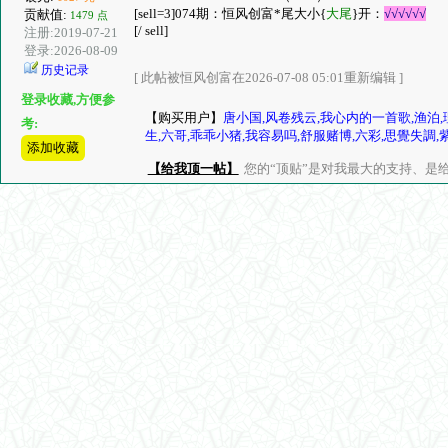
[sell=3]074期：恒风创富*尾大小{
大尾
}开：
√√√√√√
贡献值:
1479 点
[/ sell]
注册:2019-07-21
登录:2026-08-09
历史记录
[ 此帖被恒风创富在2026-07-08 05:01重新编辑 ]
登录收藏,方便参
【购买用户】
唐小国,风卷残云,我心内的一首歌,渔泊,
考:
生,六哥,乖乖小猪,我容易吗,舒服赌博,六彩,思覺失調,
添加收藏
【给我顶一帖】
您的“顶贴”是对我最大的支持、是给了我