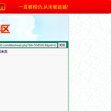
澳门
一直被模仿,从未被超越!
港区
闭本页