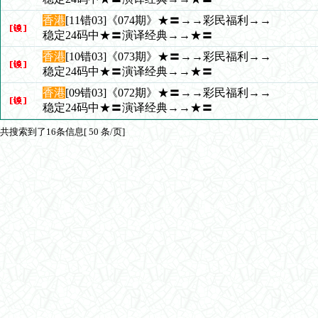
香港
[11错03]《074期》★〓→→彩民福利→→
稳定24码中★〓演译经典→→★〓
香港
[10错03]《073期》★〓→→彩民福利→→
稳定24码中★〓演译经典→→★〓
香港
[09错03]《072期》★〓→→彩民福利→→
稳定24码中★〓演译经典→→★〓
共搜索到了16条信息[ 50 条/页]