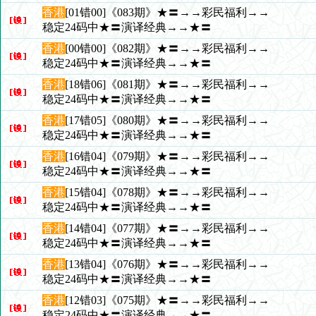
香港
[01错00]《083期》★〓→→彩民福利→→
稳定24码中★〓演译经典→→★〓
香港
[00错00]《082期》★〓→→彩民福利→→
稳定24码中★〓演译经典→→★〓
香港
[18错06]《081期》★〓→→彩民福利→→
稳定24码中★〓演译经典→→★〓
香港
[17错05]《080期》★〓→→彩民福利→→
稳定24码中★〓演译经典→→★〓
香港
[16错04]《079期》★〓→→彩民福利→→
稳定24码中★〓演译经典→→★〓
香港
[15错04]《078期》★〓→→彩民福利→→
稳定24码中★〓演译经典→→★〓
香港
[14错04]《077期》★〓→→彩民福利→→
稳定24码中★〓演译经典→→★〓
香港
[13错04]《076期》★〓→→彩民福利→→
稳定24码中★〓演译经典→→★〓
香港
[12错03]《075期》★〓→→彩民福利→→
稳定24码中★〓演译经典→→★〓