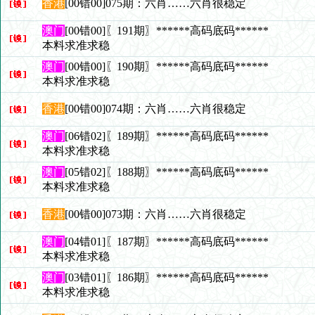
香港
[00错00]075期：六肖……六肖很稳定
澳门
[00错00]〖191期〗******高码底码******
本料求准求稳
澳门
[00错00]〖190期〗******高码底码******
本料求准求稳
香港
[00错00]074期：六肖……六肖很稳定
澳门
[06错02]〖189期〗******高码底码******
本料求准求稳
澳门
[05错02]〖188期〗******高码底码******
本料求准求稳
香港
[00错00]073期：六肖……六肖很稳定
澳门
[04错01]〖187期〗******高码底码******
本料求准求稳
澳门
[03错01]〖186期〗******高码底码******
本料求准求稳