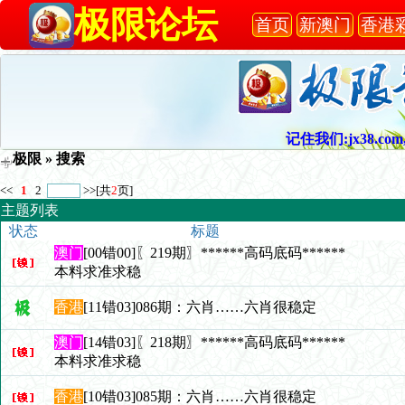
极限论坛
首页
新澳门
香港
记住我们:jx38.com,
极限
» 搜索
<<
1
2
>>
[共
2
页]
主题列表
状态
标题
澳门
[00错00]〖219期〗******高码底码******
本料求准求稳
香港
[11错03]086期：六肖……六肖很稳定
澳门
[14错03]〖218期〗******高码底码******
本料求准求稳
香港
[10错03]085期：六肖……六肖很稳定