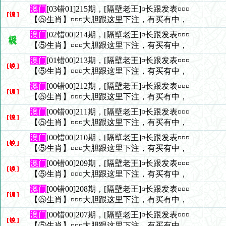
澳门
[03错01]215期，[隔壁老王]¤长跟发表¤¤¤
【⑤生肖】¤¤¤大胆跟这里下注，有买有中，
澳门
[02错00]214期，[隔壁老王]¤长跟发表¤¤¤
【⑤生肖】¤¤¤大胆跟这里下注，有买有中，
澳门
[01错00]213期，[隔壁老王]¤长跟发表¤¤¤
【⑤生肖】¤¤¤大胆跟这里下注，有买有中，
澳门
[00错00]212期，[隔壁老王]¤长跟发表¤¤¤
【⑤生肖】¤¤¤大胆跟这里下注，有买有中，
澳门
[00错00]211期，[隔壁老王]¤长跟发表¤¤¤
【⑤生肖】¤¤¤大胆跟这里下注，有买有中，
澳门
[00错00]210期，[隔壁老王]¤长跟发表¤¤¤
【⑤生肖】¤¤¤大胆跟这里下注，有买有中，
澳门
[00错00]209期，[隔壁老王]¤长跟发表¤¤¤
【⑤生肖】¤¤¤大胆跟这里下注，有买有中，
澳门
[00错00]208期，[隔壁老王]¤长跟发表¤¤¤
【⑤生肖】¤¤¤大胆跟这里下注，有买有中，
澳门
[00错00]207期，[隔壁老王]¤长跟发表¤¤¤
【⑤生肖】¤¤¤大胆跟这里下注，有买有中，