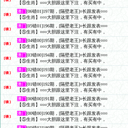
【⑤生肖】¤¤¤大胆跟这里下注，有买有中，
澳门
[06错01]197期，[隔壁老王]¤长跟发表¤¤¤
【⑤生肖】¤¤¤大胆跟这里下注，有买有中，
澳门
[05错01]196期，[隔壁老王]¤长跟发表¤¤¤
【⑤生肖】¤¤¤大胆跟这里下注，有买有中，
澳门
[04错00]195期，[隔壁老王]¤长跟发表¤¤¤
【⑤生肖】¤¤¤大胆跟这里下注，有买有中，
澳门
[03错00]194期，[隔壁老王]¤长跟发表¤¤¤
【⑤生肖】¤¤¤大胆跟这里下注，有买有中，
澳门
[02错00]193期，[隔壁老王]¤长跟发表¤¤¤
【⑤生肖】¤¤¤大胆跟这里下注，有买有中，
澳门
[01错00]192期，[隔壁老王]¤长跟发表¤¤¤
【⑤生肖】¤¤¤大胆跟这里下注，有买有中，
澳门
[00错00]191期，[隔壁老王]¤长跟发表¤¤¤
【⑤生肖】¤¤¤大胆跟这里下注，有买有中，
澳门
[00错00]190期，[隔壁老王]¤长跟发表¤¤¤
【⑤生肖】¤¤¤大胆跟这里下注，有买有中，
澳门
[05错02]189期，[隔壁老王]¤长跟发表¤¤¤