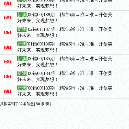
好未来、实现梦想！
新澳
[00错00]188期：精准6肖→准→准→开创美
好未来、实现梦想！
新澳
[02错01]187期：精准6肖→准→准→开创美
好未来、实现梦想！
新澳
[01错00]186期：精准6肖→准→准→开创美
好未来、实现梦想！
新澳
[00错00]185期：精准6肖→准→准→开创美
好未来、实现梦想！
新澳
[00错00]184期：精准6肖→准→准→开创美
好未来、实现梦想！
新澳
[00错00]183期：精准6肖→准→准→开创美
好未来、实现梦想！
共搜索到了37条信息[ 50 条/页]