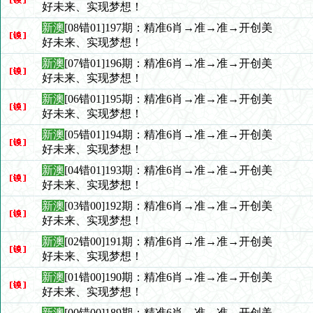
好未来、实现梦想！
新澳
[08错01]197期：精准6肖→准→准→开创美
好未来、实现梦想！
新澳
[07错01]196期：精准6肖→准→准→开创美
好未来、实现梦想！
新澳
[06错01]195期：精准6肖→准→准→开创美
好未来、实现梦想！
新澳
[05错01]194期：精准6肖→准→准→开创美
好未来、实现梦想！
新澳
[04错01]193期：精准6肖→准→准→开创美
好未来、实现梦想！
新澳
[03错00]192期：精准6肖→准→准→开创美
好未来、实现梦想！
新澳
[02错00]191期：精准6肖→准→准→开创美
好未来、实现梦想！
新澳
[01错00]190期：精准6肖→准→准→开创美
好未来、实现梦想！
新澳
[00错00]189期：精准6肖→准→准→开创美