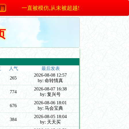
澳门
一直被模仿,从未被超越!
页
复
人气
最后发表
2026-08-08 12:57
265
by: 命转情真
2026-08-07 16:38
774
by: 复兴号
2026-08-06 18:01
676
by: 马会宝典
2026-08-05 18:04
384
by: 天天买