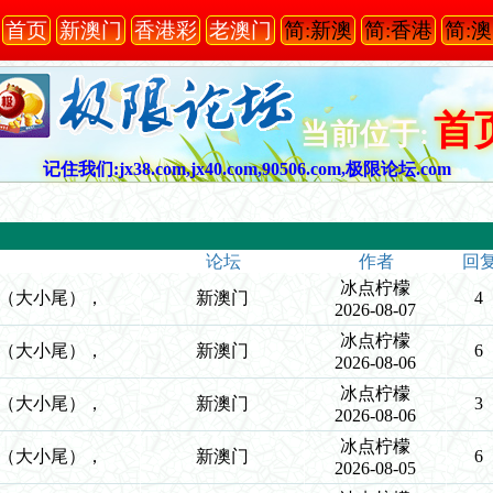
首页
新澳门
香港彩
老澳门
简:新澳
简:香港
简:
首
当前位于:
记住我们:jx38.com,jx40.com,90506.com,极限论坛.com
论坛
作者
回
冰点柠檬
析特（大小尾），
新澳门
4
2026-08-07
冰点柠檬
析特（大小尾），
新澳门
6
2026-08-06
冰点柠檬
析特（大小尾），
新澳门
3
2026-08-06
冰点柠檬
析特（大小尾），
新澳门
6
2026-08-05