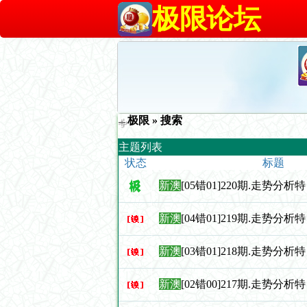
极限论坛
极限
» 搜索
主题列表
状态
标题
新澳
[05错01]220期.走势分
新澳
[04错01]219期.走势分
新澳
[03错01]218期.走势分
新澳
[02错00]217期.走势分