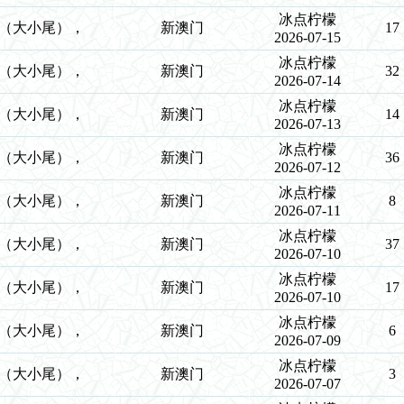
冰点柠檬
析特（大小尾），
新澳门
17
2026-07-15
冰点柠檬
析特（大小尾），
新澳门
32
2026-07-14
冰点柠檬
析特（大小尾），
新澳门
14
2026-07-13
冰点柠檬
析特（大小尾），
新澳门
36
2026-07-12
冰点柠檬
析特（大小尾），
新澳门
8
2026-07-11
冰点柠檬
析特（大小尾），
新澳门
37
2026-07-10
冰点柠檬
析特（大小尾），
新澳门
17
2026-07-10
冰点柠檬
析特（大小尾），
新澳门
6
2026-07-09
冰点柠檬
析特（大小尾），
新澳门
3
2026-07-07