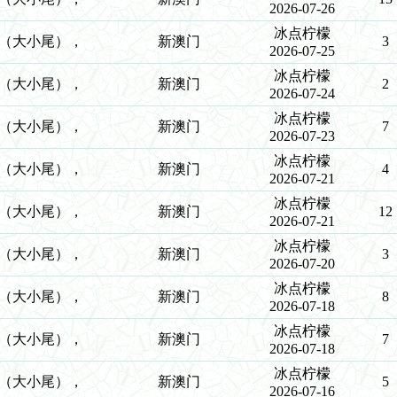
2026-07-26
冰点柠檬
析特（大小尾），
新澳门
3
2026-07-25
冰点柠檬
析特（大小尾），
新澳门
2
2026-07-24
冰点柠檬
析特（大小尾），
新澳门
7
2026-07-23
冰点柠檬
析特（大小尾），
新澳门
4
2026-07-21
冰点柠檬
析特（大小尾），
新澳门
12
2026-07-21
冰点柠檬
析特（大小尾），
新澳门
3
2026-07-20
冰点柠檬
析特（大小尾），
新澳门
8
2026-07-18
冰点柠檬
析特（大小尾），
新澳门
7
2026-07-18
冰点柠檬
析特（大小尾），
新澳门
5
2026-07-16