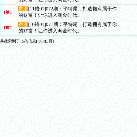
香港
[11错01]072期：平特尾，打造拥有属于你
的财富！让你进入淘金时代。
香港
[10错01]071期：平特尾，打造拥有属于你
的财富！让你进入淘金时代。
共搜索到了15条信息[ 50 条/页]