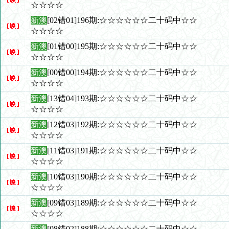
☆☆☆☆
新澳
[02错01]196期:☆☆☆☆☆☆二十码中☆☆
☆☆☆☆
新澳
[01错00]195期:☆☆☆☆☆☆二十码中☆☆
☆☆☆☆
新澳
[00错00]194期:☆☆☆☆☆☆二十码中☆☆
☆☆☆☆
新澳
[13错04]193期:☆☆☆☆☆☆二十码中☆☆
☆☆☆☆
新澳
[12错03]192期:☆☆☆☆☆☆二十码中☆☆
☆☆☆☆
新澳
[11错03]191期:☆☆☆☆☆☆二十码中☆☆
☆☆☆☆
新澳
[10错03]190期:☆☆☆☆☆☆二十码中☆☆
☆☆☆☆
新澳
[09错03]189期:☆☆☆☆☆☆二十码中☆☆
☆☆☆☆
新澳
[08错02]188期:☆☆☆☆☆☆二十码中☆☆