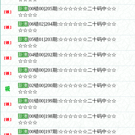
新澳
[00错00]205期:☆☆☆☆☆☆二十码中☆☆
☆☆☆☆
新澳
[06错02]204期:☆☆☆☆☆☆二十码中☆☆
☆☆☆☆
新澳
[05错01]203期:☆☆☆☆☆☆二十码中☆☆
☆☆☆☆
新澳
[04错00]202期:☆☆☆☆☆☆二十码中☆☆
☆☆☆☆
新澳
[03错00]201期:☆☆☆☆☆☆二十码中☆☆
☆☆☆☆
新澳
[02错00]200期:☆☆☆☆☆☆二十码中☆☆
☆☆☆☆
新澳
[01错00]199期:☆☆☆☆☆☆二十码中☆☆
☆☆☆☆
新澳
[00错00]198期:☆☆☆☆☆☆二十码中☆☆
☆☆☆☆
新澳
[00错00]197期:☆☆☆☆☆☆二十码中☆☆