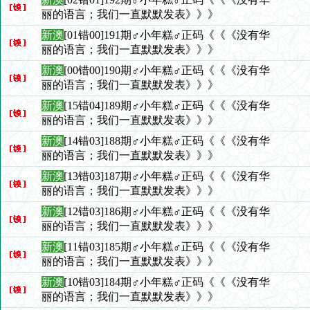
丽的语言；我们一直默默发表》》》
新澳
[01错00]191期♂小年糕♂正码《《《没有华
丽的语言；我们一直默默发表》》》
新澳
[00错00]190期♂小年糕♂正码《《《没有华
丽的语言；我们一直默默发表》》》
新澳
[15错04]189期♂小年糕♂正码《《《没有华
丽的语言；我们一直默默发表》》》
新澳
[14错03]188期♂小年糕♂正码《《《没有华
丽的语言；我们一直默默发表》》》
新澳
[13错03]187期♂小年糕♂正码《《《没有华
丽的语言；我们一直默默发表》》》
新澳
[12错03]186期♂小年糕♂正码《《《没有华
丽的语言；我们一直默默发表》》》
新澳
[11错03]185期♂小年糕♂正码《《《没有华
丽的语言；我们一直默默发表》》》
新澳
[10错03]184期♂小年糕♂正码《《《没有华
丽的语言；我们一直默默发表》》》