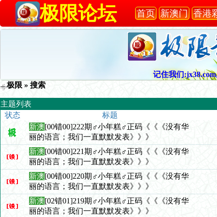
极限论坛
首页
新澳门
香港
记住我们:jx38.com,
极限
» 搜索
主题列表
状态
标题
新澳
[00错00]222期♂小年糕♂正码《《《没有华
丽的语言；我们一直默默发表》》》
新澳
[00错00]221期♂小年糕♂正码《《《没有华
丽的语言；我们一直默默发表》》》
新澳
[00错00]220期♂小年糕♂正码《《《没有华
丽的语言；我们一直默默发表》》》
新澳
[02错01]219期♂小年糕♂正码《《《没有华
丽的语言；我们一直默默发表》》》