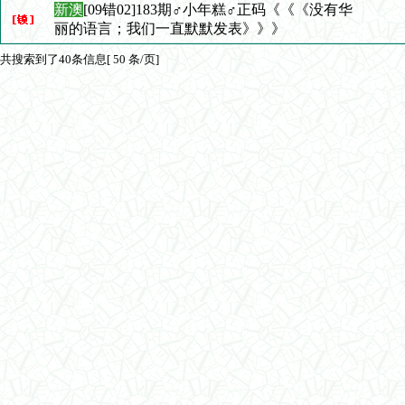
新澳
[09错02]183期♂小年糕♂正码《《《没有华
丽的语言；我们一直默默发表》》》
共搜索到了40条信息[ 50 条/页]