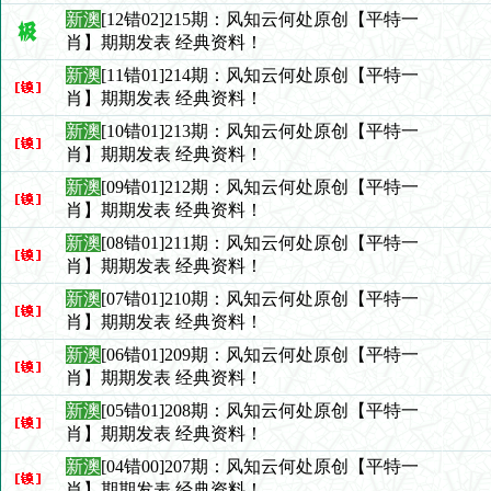
新澳
[12错02]215期：风知云何处原创【平特一
肖】期期发表 经典资料！
新澳
[11错01]214期：风知云何处原创【平特一
肖】期期发表 经典资料！
新澳
[10错01]213期：风知云何处原创【平特一
肖】期期发表 经典资料！
新澳
[09错01]212期：风知云何处原创【平特一
肖】期期发表 经典资料！
新澳
[08错01]211期：风知云何处原创【平特一
肖】期期发表 经典资料！
新澳
[07错01]210期：风知云何处原创【平特一
肖】期期发表 经典资料！
新澳
[06错01]209期：风知云何处原创【平特一
肖】期期发表 经典资料！
新澳
[05错01]208期：风知云何处原创【平特一
肖】期期发表 经典资料！
新澳
[04错00]207期：风知云何处原创【平特一
肖】期期发表 经典资料！