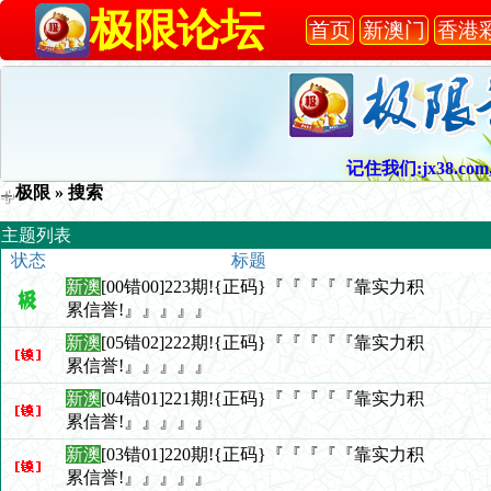
极限论坛
首页
新澳门
香港
记住我们:jx38.com,
极限
» 搜索
主题列表
状态
标题
新澳
[00错00]223期!{正码}『『『『『靠实力积
累信誉!』』』』』
新澳
[05错02]222期!{正码}『『『『『靠实力积
累信誉!』』』』』
新澳
[04错01]221期!{正码}『『『『『靠实力积
累信誉!』』』』』
新澳
[03错01]220期!{正码}『『『『『靠实力积
累信誉!』』』』』