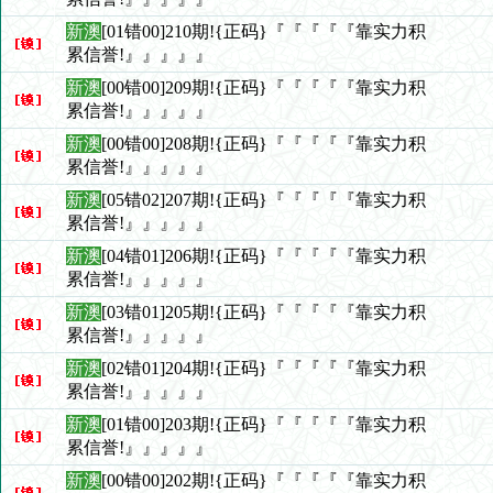
新澳
[01错00]210期!{正码}『『『『『靠实力积
累信誉!』』』』』
新澳
[00错00]209期!{正码}『『『『『靠实力积
累信誉!』』』』』
新澳
[00错00]208期!{正码}『『『『『靠实力积
累信誉!』』』』』
新澳
[05错02]207期!{正码}『『『『『靠实力积
累信誉!』』』』』
新澳
[04错01]206期!{正码}『『『『『靠实力积
累信誉!』』』』』
新澳
[03错01]205期!{正码}『『『『『靠实力积
累信誉!』』』』』
新澳
[02错01]204期!{正码}『『『『『靠实力积
累信誉!』』』』』
新澳
[01错00]203期!{正码}『『『『『靠实力积
累信誉!』』』』』
新澳
[00错00]202期!{正码}『『『『『靠实力积