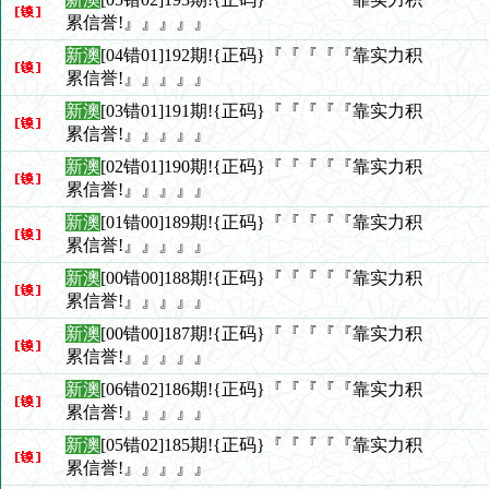
累信誉!』』』』』
新澳
[04错01]192期!{正码}『『『『『靠实力积
累信誉!』』』』』
新澳
[03错01]191期!{正码}『『『『『靠实力积
累信誉!』』』』』
新澳
[02错01]190期!{正码}『『『『『靠实力积
累信誉!』』』』』
新澳
[01错00]189期!{正码}『『『『『靠实力积
累信誉!』』』』』
新澳
[00错00]188期!{正码}『『『『『靠实力积
累信誉!』』』』』
新澳
[00错00]187期!{正码}『『『『『靠实力积
累信誉!』』』』』
新澳
[06错02]186期!{正码}『『『『『靠实力积
累信誉!』』』』』
新澳
[05错02]185期!{正码}『『『『『靠实力积
累信誉!』』』』』