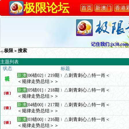
极限论坛
首页
新澳门
香港
记住我们:jx38.com,
极限
» 搜索
主题列表
状态
标题
新澳
[06错02]﹛219期﹜△刺青刺心△特一肖＜
＜规律走势总结＞＞
新澳
[05错01]﹛218期﹜△刺青刺心△特一肖＜
＜规律走势总结＞＞
新澳
[04错00]﹛217期﹜△刺青刺心△特一肖＜
＜规律走势总结＞＞
新澳
[03错00]﹛216期﹜△刺青刺心△特一肖＜
＜规律走势总结＞＞