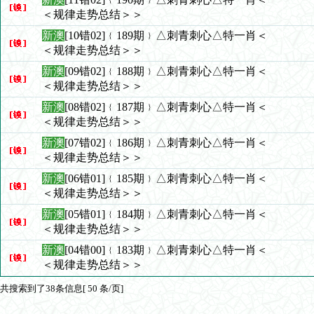
＜规律走势总结＞＞
新澳
[10错02]﹛189期﹜△刺青刺心△特一肖＜
＜规律走势总结＞＞
新澳
[09错02]﹛188期﹜△刺青刺心△特一肖＜
＜规律走势总结＞＞
新澳
[08错02]﹛187期﹜△刺青刺心△特一肖＜
＜规律走势总结＞＞
新澳
[07错02]﹛186期﹜△刺青刺心△特一肖＜
＜规律走势总结＞＞
新澳
[06错01]﹛185期﹜△刺青刺心△特一肖＜
＜规律走势总结＞＞
新澳
[05错01]﹛184期﹜△刺青刺心△特一肖＜
＜规律走势总结＞＞
新澳
[04错00]﹛183期﹜△刺青刺心△特一肖＜
＜规律走势总结＞＞
共搜索到了38条信息[ 50 条/页]