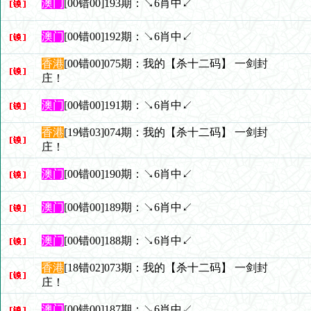
澳门
[00错00]193期：↘6肖中↙
澳门
[00错00]192期：↘6肖中↙
香港
[00错00]075期：我的【杀十二码】 一剑封
庄！
澳门
[00错00]191期：↘6肖中↙
香港
[19错03]074期：我的【杀十二码】 一剑封
庄！
澳门
[00错00]190期：↘6肖中↙
澳门
[00错00]189期：↘6肖中↙
澳门
[00错00]188期：↘6肖中↙
香港
[18错02]073期：我的【杀十二码】 一剑封
庄！
澳门
[00错00]187期：↘6肖中↙