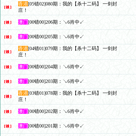
香港
[05错02]080期：我的【杀十二码】 一剑封
庄！
澳门
[00错00]206期：↘6肖中↙
澳门
[00错00]205期：↘6肖中↙
香港
[04错01]079期：我的【杀十二码】 一剑封
庄！
澳门
[00错00]204期：↘6肖中↙
澳门
[00错00]203期：↘6肖中↙
香港
[03错01]078期：我的【杀十二码】 一剑封
庄！
澳门
[00错00]202期：↘6肖中↙
澳门
[00错00]201期：↘6肖中↙