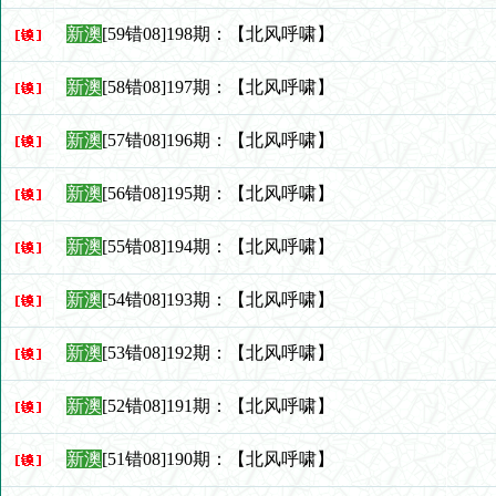
新澳
[59错08]198期：【北风呼啸】
新澳
[58错08]197期：【北风呼啸】
新澳
[57错08]196期：【北风呼啸】
新澳
[56错08]195期：【北风呼啸】
新澳
[55错08]194期：【北风呼啸】
新澳
[54错08]193期：【北风呼啸】
新澳
[53错08]192期：【北风呼啸】
新澳
[52错08]191期：【北风呼啸】
新澳
[51错08]190期：【北风呼啸】