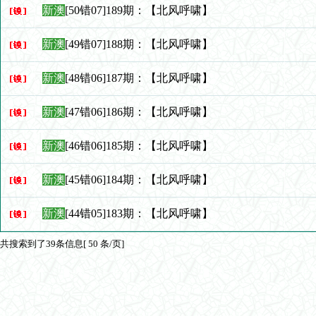
新澳
[50错07]189期：【北风呼啸】
新澳
[49错07]188期：【北风呼啸】
新澳
[48错06]187期：【北风呼啸】
新澳
[47错06]186期：【北风呼啸】
新澳
[46错06]185期：【北风呼啸】
新澳
[45错06]184期：【北风呼啸】
新澳
[44错05]183期：【北风呼啸】
共搜索到了39条信息[ 50 条/页]