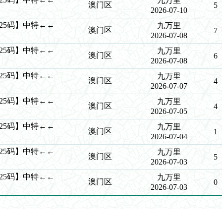
九万里
澳门区
5
2026-07-10
→【25码】中特←←
九万里
澳门区
7
2026-07-08
→【25码】中特←←
九万里
澳门区
6
2026-07-08
→【25码】中特←←
九万里
澳门区
4
2026-07-07
→【25码】中特←←
九万里
澳门区
4
2026-07-05
→【25码】中特←←
九万里
澳门区
1
2026-07-04
→【25码】中特←←
九万里
澳门区
5
2026-07-03
→【25码】中特←←
九万里
澳门区
0
2026-07-03