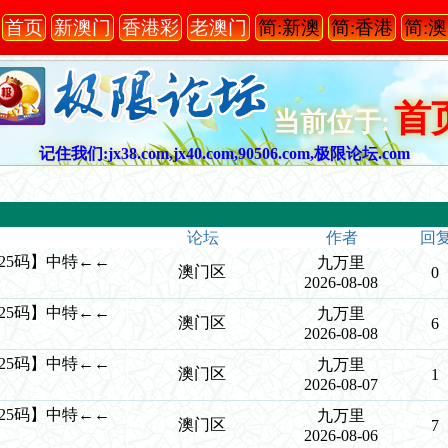
首页
新澳门
香港彩
老澳门
简:新澳
简:香港
简:
首
当前位于:
记住我们:jx38.com,jx40.com,90506.com,极限论坛.com
论坛
作者
回
→【25码】中特←←
九万里
澳门区
0
2026-08-08
→【25码】中特←←
九万里
澳门区
6
2026-08-08
→【25码】中特←←
九万里
澳门区
1
2026-08-07
→【25码】中特←←
九万里
澳门区
7
2026-08-06