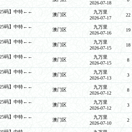
2026-07-18
→【25码】中特←←
九万里
澳门区
22
2026-07-17
→【25码】中特←←
九万里
澳门区
19
2026-07-16
→【25码】中特←←
九万里
澳门区
18
2026-07-15
→【25码】中特←←
九万里
澳门区
8
2026-07-15
→【25码】中特←←
九万里
澳门区
3
2026-07-13
→【25码】中特←←
九万里
澳门区
8
2026-07-12
→【25码】中特←←
九万里
澳门区
3
2026-07-12
→【25码】中特←←
九万里
澳门区
2
2026-07-10
→【25码】中特←←