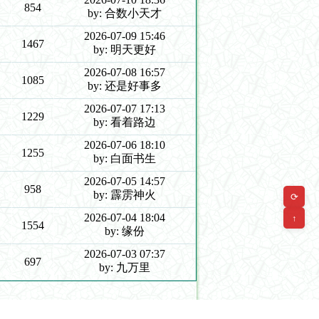
854
by: 合数小天才
2026-07-09 15:46
1467
by: 明天更好
2026-07-08 16:57
1085
by: 还是好事多
2026-07-07 17:13
1229
by: 看着路边
2026-07-06 18:10
1255
by: 白面书生
2026-07-05 14:57
958
by: 霹雳神火
⟳
2026-07-04 18:04
↑
1554
by: 缘份
2026-07-03 07:37
697
by: 九万里