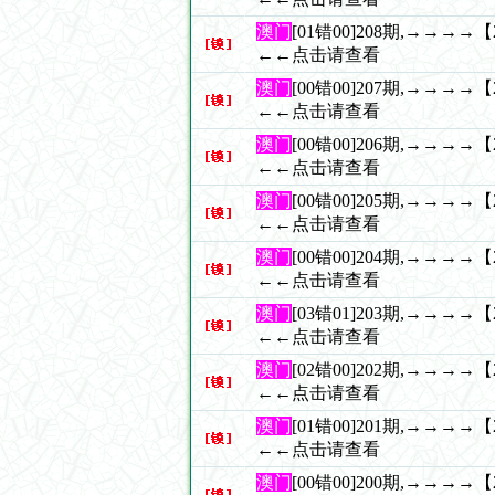
澳门
[01错00]208期,→→→
←←点击请查看
澳门
[00错00]207期,→→→
←←点击请查看
澳门
[00错00]206期,→→→
←←点击请查看
澳门
[00错00]205期,→→→
←←点击请查看
澳门
[00错00]204期,→→→
←←点击请查看
澳门
[03错01]203期,→→→
←←点击请查看
澳门
[02错00]202期,→→→
←←点击请查看
澳门
[01错00]201期,→→→
←←点击请查看
澳门
[00错00]200期,→→→