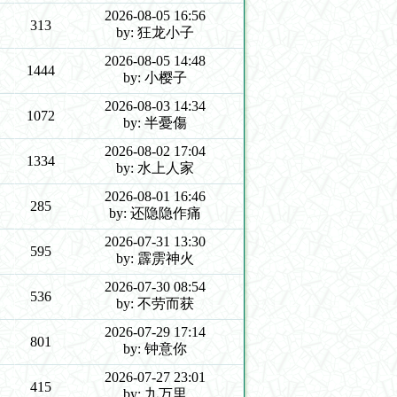
2026-08-05 16:56
313
by: 狂龙小子
2026-08-05 14:48
1444
by: 小樱子
2026-08-03 14:34
1072
by: 半憂傷
2026-08-02 17:04
1334
by: 水上人家
2026-08-01 16:46
285
by: 还隐隐作痛
2026-07-31 13:30
595
by: 霹雳神火
2026-07-30 08:54
536
by: 不劳而获
2026-07-29 17:14
801
by: 钟意你
2026-07-27 23:01
415
by: 九万里