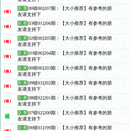
新澳
[00错00]207期：【大小推荐】有参考的朋
友请支持下
新澳
[03错01]206期：【大小推荐】有参考的朋
友请支持下
新澳
[02错00]205期：【大小推荐】有参考的朋
友请支持下
新澳
[01错00]204期：【大小推荐】有参考的朋
友请支持下
新澳
[00错00]203期：【大小推荐】有参考的朋
友请支持下
新澳
[09错03]202期：【大小推荐】有参考的朋
友请支持下
新澳
[08错02]201期：【大小推荐】有参考的朋
友请支持下
新澳
[07错02]200期：【大小推荐】有参考的朋
友请支持下
新澳
[06错01]199期：【大小推荐】有参考的朋