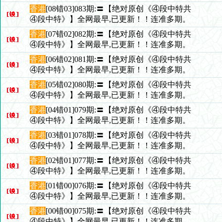
香港
[08错03]083期:〓【绝对原创《④段中特共
④段中特》】全网最早,已更新！！连准多期。
香港
[07错02]082期:〓【绝对原创《④段中特共
④段中特》】全网最早,已更新！！连准多期。
香港
[06错02]081期:〓【绝对原创《④段中特共
④段中特》】全网最早,已更新！！连准多期。
香港
[05错02]080期:〓【绝对原创《④段中特共
④段中特》】全网最早,已更新！！连准多期。
香港
[04错01]079期:〓【绝对原创《④段中特共
④段中特》】全网最早,已更新！！连准多期。
香港
[03错01]078期:〓【绝对原创《④段中特共
④段中特》】全网最早,已更新！！连准多期。
香港
[02错01]077期:〓【绝对原创《④段中特共
④段中特》】全网最早,已更新！！连准多期。
香港
[01错00]076期:〓【绝对原创《④段中特共
④段中特》】全网最早,已更新！！连准多期。
香港
[00错00]075期:〓【绝对原创《④段中特共
④段中特》】全网最早,已更新！！连准多期。