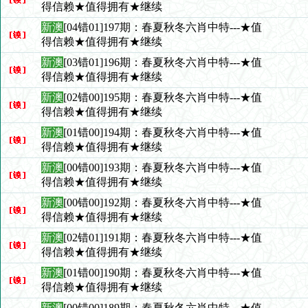
得信赖★值得拥有★继续
新澳
[04错01]197期：春夏秋冬六肖中特---★值
得信赖★值得拥有★继续
新澳
[03错01]196期：春夏秋冬六肖中特---★值
得信赖★值得拥有★继续
新澳
[02错00]195期：春夏秋冬六肖中特---★值
得信赖★值得拥有★继续
新澳
[01错00]194期：春夏秋冬六肖中特---★值
得信赖★值得拥有★继续
新澳
[00错00]193期：春夏秋冬六肖中特---★值
得信赖★值得拥有★继续
新澳
[00错00]192期：春夏秋冬六肖中特---★值
得信赖★值得拥有★继续
新澳
[02错01]191期：春夏秋冬六肖中特---★值
得信赖★值得拥有★继续
新澳
[01错00]190期：春夏秋冬六肖中特---★值
得信赖★值得拥有★继续
新澳
[00错00]189期：春夏秋冬六肖中特---★值