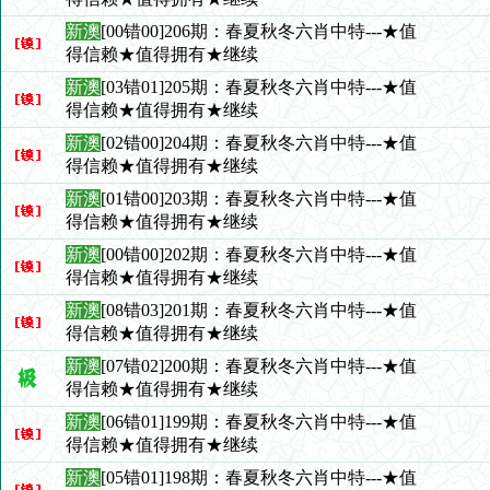
新澳
[00错00]206期：春夏秋冬六肖中特---★值
得信赖★值得拥有★继续
新澳
[03错01]205期：春夏秋冬六肖中特---★值
得信赖★值得拥有★继续
新澳
[02错00]204期：春夏秋冬六肖中特---★值
得信赖★值得拥有★继续
新澳
[01错00]203期：春夏秋冬六肖中特---★值
得信赖★值得拥有★继续
新澳
[00错00]202期：春夏秋冬六肖中特---★值
得信赖★值得拥有★继续
新澳
[08错03]201期：春夏秋冬六肖中特---★值
得信赖★值得拥有★继续
新澳
[07错02]200期：春夏秋冬六肖中特---★值
得信赖★值得拥有★继续
新澳
[06错01]199期：春夏秋冬六肖中特---★值
得信赖★值得拥有★继续
新澳
[05错01]198期：春夏秋冬六肖中特---★值