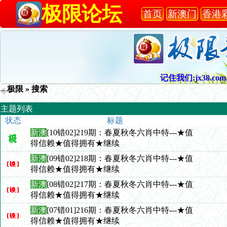
极限论坛
首页
新澳门
香港
记住我们:jx38.com,
极限
» 搜索
主题列表
状态
标题
新澳
[10错02]219期：春夏秋冬六肖中特---★值
得信赖★值得拥有★继续
新澳
[09错02]218期：春夏秋冬六肖中特---★值
得信赖★值得拥有★继续
新澳
[08错02]217期：春夏秋冬六肖中特---★值
得信赖★值得拥有★继续
新澳
[07错01]216期：春夏秋冬六肖中特---★值
得信赖★值得拥有★继续