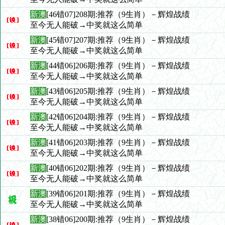
新澳
[46错07]208期:推荐（9生肖）－辉煌战绩
至今无人能破→中奖就这么简单
新澳
[45错07]207期:推荐（9生肖）－辉煌战绩
至今无人能破→中奖就这么简单
新澳
[44错06]206期:推荐（9生肖）－辉煌战绩
至今无人能破→中奖就这么简单
新澳
[43错06]205期:推荐（9生肖）－辉煌战绩
至今无人能破→中奖就这么简单
新澳
[42错06]204期:推荐（9生肖）－辉煌战绩
至今无人能破→中奖就这么简单
新澳
[41错06]203期:推荐（9生肖）－辉煌战绩
至今无人能破→中奖就这么简单
新澳
[40错06]202期:推荐（9生肖）－辉煌战绩
至今无人能破→中奖就这么简单
新澳
[39错06]201期:推荐（9生肖）－辉煌战绩
至今无人能破→中奖就这么简单
新澳
[38错06]200期:推荐（9生肖）－辉煌战绩