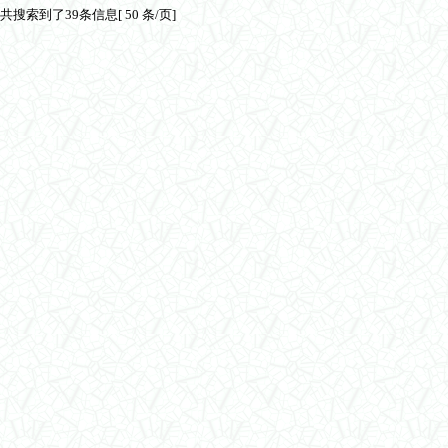
共搜索到了39条信息[ 50 条/页]