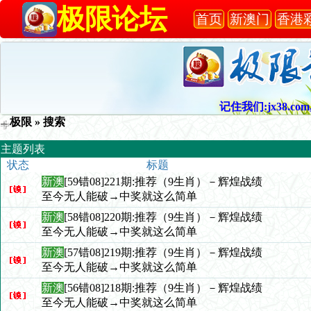
极限论坛
首页
新澳门
香港
记住我们:jx38.com,
极限
» 搜索
主题列表
状态
标题
新澳
[59错08]221期:推荐（9生肖）－辉煌战绩
至今无人能破→中奖就这么简单
新澳
[58错08]220期:推荐（9生肖）－辉煌战绩
至今无人能破→中奖就这么简单
新澳
[57错08]219期:推荐（9生肖）－辉煌战绩
至今无人能破→中奖就这么简单
新澳
[56错08]218期:推荐（9生肖）－辉煌战绩
至今无人能破→中奖就这么简单